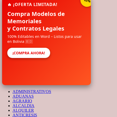
-25%
🔥 ¡OFERTA LIMITADA!
Compra Modelos de
Memoriales
y Contratos Legales
100% Editables en Word – Listos para usar
en Bolivia 🇧🇴
¡COMPRA AHORA!
ADMINISTRATIVOS
ADUANAS
AGRARIO
ALCALDIA
ALQUILER
ANTICRESIS