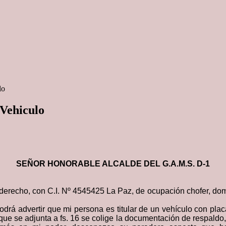
lo
 Vehiculo
SEÑOR HONORABLE ALCALDE DEL G.A.M.S. D-1
 derecho, con C.I. Nº 4545425 La Paz
,
de ocupación chofer
, dom
odrá advertir que mi persona es titular de un vehículo con pla
 que se adjunta a fs. 16 se colige la documentación de respaldo