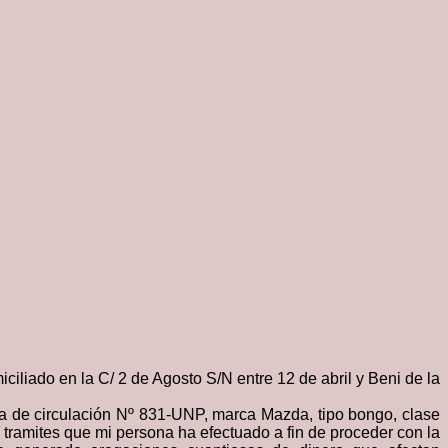
iciliado
en
la C/ 2 de
Agosto S/N
entre 12 de abril y Beni
de la
ca de circulación Nº 831-UNP, marca Mazda, tipo bongo, clase
, tramites que mi persona ha efectuado a fin de proceder con la