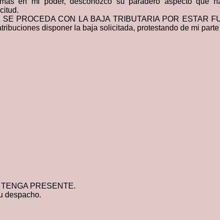
 más en mi poder, desconozco su paradero aspecto que h
citud.
DO QUE SE PROCEDA CON LA
BAJA TRIBUTARIA POR ESTAR F
uciones disponer la baja solicitada, protestando de mi parte 
E TENGA PRESENTE.
su despacho.