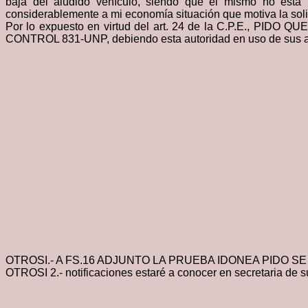
baja del aludido vehículo, siendo que el mismo no está
considerablemente a mi economía situación que motiva la soli
Por lo expuesto en virtud del art. 24 de la C.P.E., PI
CONTROL 831-UNP, debiendo esta autoridad en uso de sus atrib
OTROSI.- A FS.16 ADJUNTO LA PRUEBA IDONEA PIDO S
OTROSI 2.- notificaciones estaré a conocer en secretaria de 