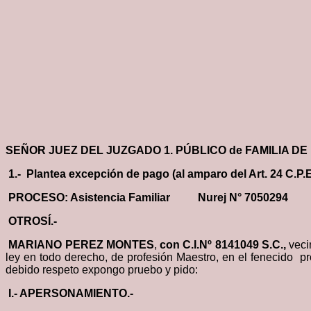
S
E
ÑOR JUEZ DEL JUZGADO 1. PÚBLICO de FAMILIA DE
1.- Plantea excepción de pago (al amparo del Art. 24 C.P.E.
P
R
OCESO: Asistencia Familiar
N
u
r
e
j N° 70502
OTROSÍ.-
MARIANO PEREZ MONTES
,
con C.I.Nº 8141049 S.C.,
veci
ley en todo derecho, de profesión Maestro, en el fenecido
debido respeto expongo pruebo y pido:
I
.-
APERSONAMIENTO.-