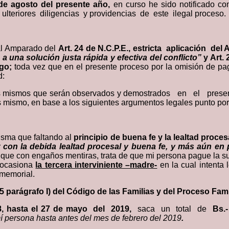
5 de agosto del presente año,
en curso he sido notificado con
eriores diligencias y providencias de este ilegal proceso.
 al Amparado del
Art. 24 de N.C.P.E., estricta aplicación d
a una solución justa rápida y efectiva del conflicto”
y Art.
ago;
toda vez que en el presente proceso por la omisión de pa
d:
, los mismos que serán observados y demostrados en el pr
mismo, en base a los siguientes argumentos legales punto por
misma que faltando al
principio de buena fe y la lealtad proces
ar con la debida lealtad procesal y buena fe, y más aún en
 que con engaños mentiras, trata de que mi persona pague la 
e ocasiona
la tercera interviniente –madre-
en la cual intenta
memorial.
15 parágrafo I) del Código de las Familias y del Proceso Fami
18, hasta el 27 de mayo del 2019,
saca un total de
Bs.
í persona hasta antes del mes de febrero del 2019
.