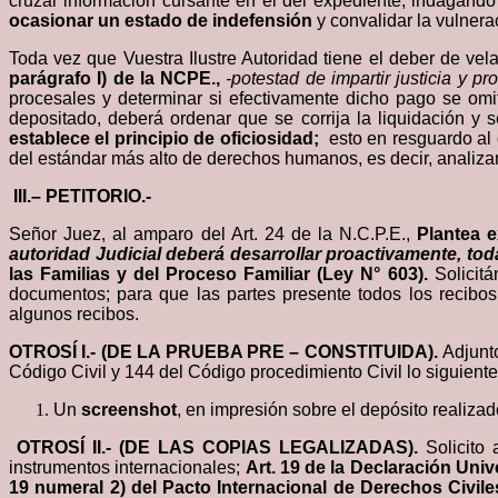
cruzar información cursante en el del expediente, indagando
ocasionar un estado de indefensión
y convalidar la vulner
Toda vez que Vuestra Ilustre Autoridad tiene el deber de vela
parágrafo I) de la NCPE.,
-potestad de impartir justicia y p
procesales y determinar si efectivamente dicho pago se omi
depositado, deberá ordenar que se corrija la liquidación y
establece el principio de oficiosidad;
esto en resguardo al 
del estándar más alto de derechos humanos, es decir, analizand
III
.
– PETITORIO.-
Señor Juez, al amparo del Art. 24 de la N.C.P.E.,
Plantea e
autoridad Judicial deberá desarrollar proactivamente, tod
las Familias y del Proceso Familiar (Ley N° 603).
Solicit
documentos; para que las partes presente todos los recibos
algunos recibos.
OTROSÍ I.- (DE LA PRUEBA PRE – CONSTITUIDA).
Adjunt
Código Civil y 144 del Código procedimiento Civil lo siguiente
Un
s
creenshot
, en impresión sobre el depósito realizad
OTROSÍ II.- (DE LAS COPIAS LEGALIZADAS).
Solicito
instrumentos internacionales;
Art. 19 de la Declaración Un
19 numeral 2) del Pacto Internacional de Derechos Civi