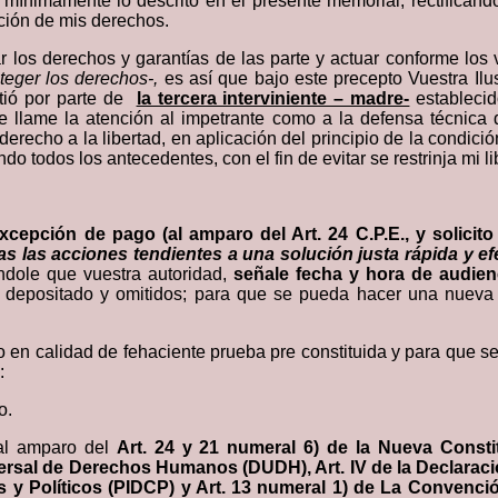
 mínimamente lo descrito en el presente memorial, rectificand
ación de mis derechos.
r los derechos y garantías de las parte y actuar conforme los 
roteger los derechos-,
es así que bajo este precepto Vuestra Il
tió por parte de
la tercera interviniente – madre-
establecid
 se llame la atención al impetrante como a la defensa técnic
derecho a la libertad, en aplicación del principio de la condic
o todos los antecedentes, con el fin de evitar se restrinja mi li
xcepción de pago (al amparo del Art. 24 C.P.E., y solicit
as las acciones tendientes a una solución justa rápida y ef
ándole que vuestra autoridad,
señale fecha y hora de audien
 depositado y omitidos; para que se pueda hacer una nueva l
o en calidad de fehaciente prueba pre constituida y para que se
:
o.
 al amparo del
Art. 24 y 21 numeral 6) de la Nueva Consti
iversal de Derechos Humanos (DUDH), Art. IV de la Declara
les y Políticos (PIDCP) y Art. 13 numeral 1) de La Conve