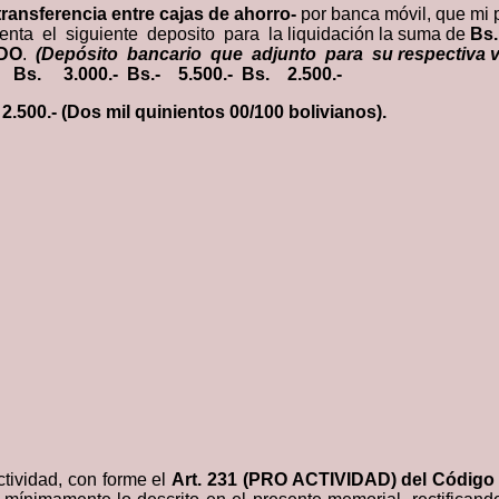
transferencia entre cajas de ahorro-
por banca móvil, que mi 
nta el siguiente deposito para la liquidación la suma de
B
s
DO
.
(Depósito bancario que adjunto para su respectiva v
l:
B
s
. 3.000.-
B
s
.- 5.500.-
B
s
. 2.500.-
2.500.- (Dos mil quinientos
00/100 bolivianos).
ctividad, con forme el
Art. 231 (PRO ACTIVIDAD) del Código d