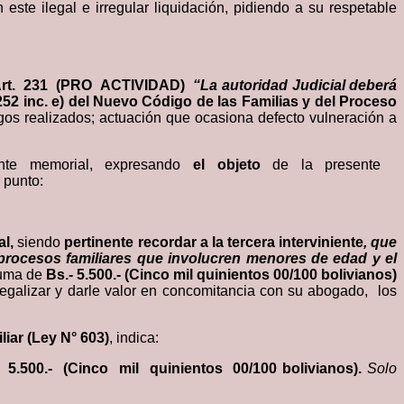
 este ilegal e irregular liquidación, pidiendo a su respetable
el Art. 231 (PRO ACTIVIDAD)
“La autoridad Judicial deberá
 252 inc. e) del Nuevo Código de las Familias y del Proceso
gos realizados; actuación que ocasiona defecto vulneración a
esente memorial, expresando
el objeto
de la presente
 punto:
al,
siendo
pertinente recordar a la tercera interviniente
, que
 procesos familiares que involucren menores de edad y el
suma de
Bs.- 5.500.- (Cinco mil quinientos 00/100 bolivianos)
 legalizar y darle valor en concomitancia con su abogado, los
liar (Ley N° 603)
, indica:
- 5.500.- (Cinco mil quinientos 00/100 bolivianos).
Solo