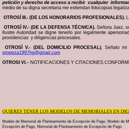
petición y derecho de acceso a recibir cualquier infor
medio de su digna secretaria me extiendan fotocopias legaliz
OTROSÍ III.- (DE LOS HONORARIOS PROFESIONALES).
L
OTROSÍ IV.- (DE LA DEFENSA TÉCNICA).
Señora Juez, s
Ilustre Autoridad se digne tenerlo por legalmente apers
providencias y diligencias procesales.
OTROSÍ V.- (DEL DOMICILIO PROCESAL).
Señalo mi 
oropeza1997hg@gmail.com
OTROSI VI.
– NOTIFICACIONES Y CITACIONES CONFOR
QUIERES TENER LOS MODELOS DE MEMORIALES EN DIGIT
Modelo de Memorial de Planteamiento de Excepción de Pago,
Modelo de M
Excepción de Pago, Memorial de Planteamiento de Excepción de Pago