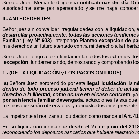
Señora Juez, Mediante diligencia
notificatorias del día 1
autoridad me tome por apersonado y se me haga conocer ult
II
.-
A
NTECEDENTES
:
Señor juez sin convalidar irregularidades con la liquidación,
desarrollar proactivamente, todas las acciones tendientes 
Familiar (Ley N° 603)
, interpongo
Planteo excepción de p
mis derechos un futuro atentado contra mi derecho a la liberta
Señor Juez, tengo a bien fundamentar todos los extremos
excepción
, fundamentando, demostrando y comprobando los 
1.- (DE LA LIQUIDACIÓN y LOS PAGOS OMITIDOS).
a)
Señora Juez, sorprendido por esta
ilegal liquidación
, la 
dentro de todo proceso judicial tienen el deber de actu
derecho a la libertad, como ocurre en el caso concreto
,
ya
por asistencia familiar devengada
, actuaciones falsas qu
mismos que serán observados y demostrados en el presente 
La Impetrante al realizar su liquidación como manda
el Art. 4
En su liquidación indica que
desde el 27 de junio del 20
reconociendo los depósitos bancarios que hubiere realzado m