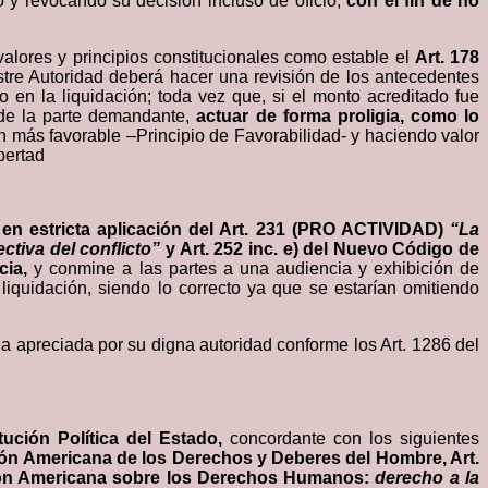
o y revocando su decisión incluso de oficio,
con el fin de no
valores y principios constitucionales como estable el
Art. 178
ustre Autoridad deberá hacer una revisión de los antecedentes
o en la liquidación; toda vez que, si el monto acreditado fue
a de la parte demandante,
actuar de forma proligia, como lo
ión más favorable –Principio de Favorabilidad- y haciendo valor
bertad
o en estricta aplicación del Art. 231 (PRO ACTIVIDAD)
“La
ectiva del conflicto”
y Art. 252 inc. e) del Nuevo Código de
cia,
y conmine a las partes a una audiencia y exhibición de
iquidación, siendo lo correcto ya que se estarían omitiendo
a apreciada por su digna autoridad conforme los Art. 1286 del
tución Política del Estado,
concordante con los siguientes
ción Americana de los Derechos y Deberes del Hombre, Art.
nción Americana sobre los Derechos Humanos:
derecho a la